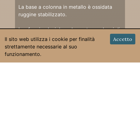
La base a colonna in metallo è ossidata
ruggine stabilizzato.
La sfera in plexiglass decorata con legni di
varie dimensioni in cui è stata applicato la
Il sito web utilizza i cookie per finalità
Accetto
strettamente necessarie al suo
funzionamento.
© 2026 Claudio Bizzo
Powered by
Gabriel Bizzo