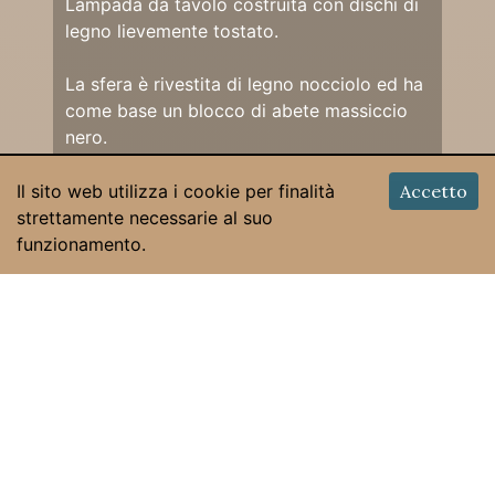
Lampada da tavolo costruita con dischi di
legno lievemente tostato.
La sfera è rivestita di legno nocciolo ed ha
come base un blocco di abete massiccio
nero.
La forma classica monta un paralume nero
Il sito web utilizza i cookie per finalità
Accetto
di stile impero.
strettamente necessarie al suo
funzionamento.
© 2026 Claudio Bizzo